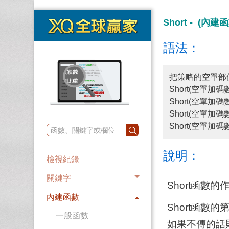
Short - (內建
語法：
把策略的空單部
Short(空單加碼
Short(空單加
Short(空單加碼數
Short(空單加碼
說明：
檢視紀錄
關鍵字
Short函
內建函數
Short函
一般函數
如果不傳的話