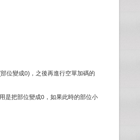
平倉(部位變成0)，之後再進行空單加碼的
)的作用是把部位變成0，如果此時的部位小