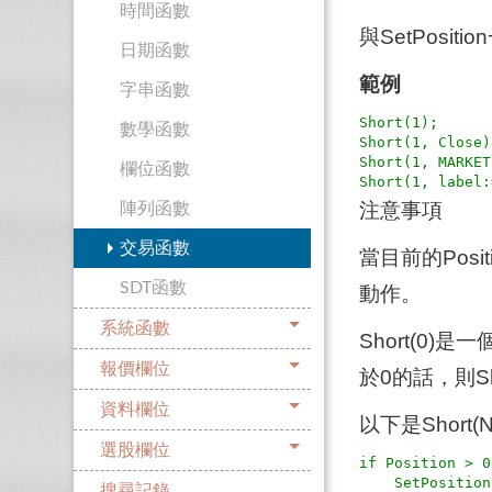
時間函數
與SetPosi
日期函數
範例
字串函數
Short(1);

數學函數
Short(1, Close);
Short(1, MARKET
欄位函數
注意事項
陣列函數
交易函數
當目前的Pos
SDT函數
動作。
系統函數
Short(0
報價欄位
於0的話，則Sh
資料欄位
以下是Short
選股欄位
if Position > 0
    SetPosition(-1 * N)  { 從Position(正數)變成 -N }

搜尋記錄