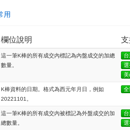
 常用
欄位說明
支
這一筆K棒的所有成交內標記為內盤成交的加總
台
數量。
選
美
K棒資料的日期。格式為西元年月日，例如
全
20221101。
這一筆K棒的所有成交內被標記為外盤成交的加
台
總數量。
選