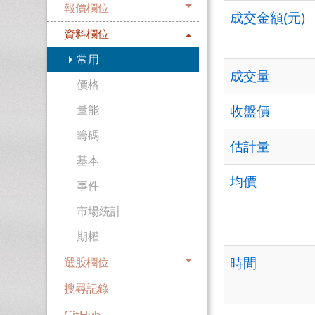
報價欄位
成交金額(元)
資料欄位
常用
成交量
價格
收盤價
量能
籌碼
估計量
基本
均價
事件
市場統計
期權
時間
選股欄位
搜尋記錄