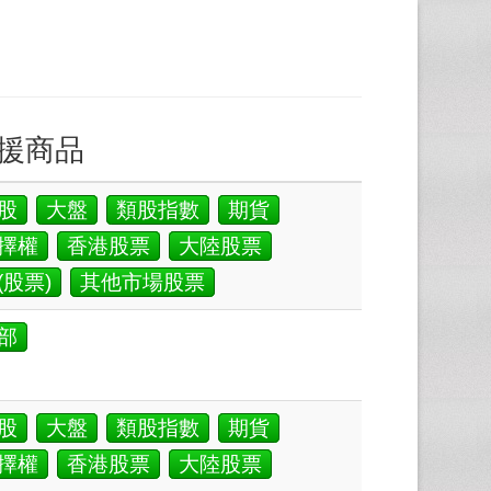
援商品
股
大盤
類股指數
期貨
擇權
香港股票
大陸股票
(股票)
其他市場股票
部
股
大盤
類股指數
期貨
擇權
香港股票
大陸股票