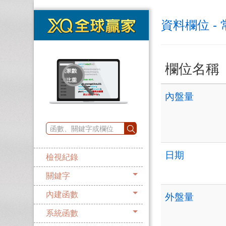
資料欄位 -
欄位名稱
內盤量
日期
檢視紀錄
關鍵字
內建函數
外盤量
系統函數