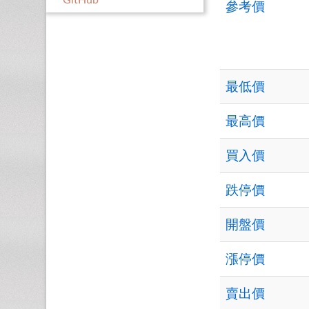
GitHub
參考價
最低價
最高價
買入價
跌停價
開盤價
漲停價
賣出價