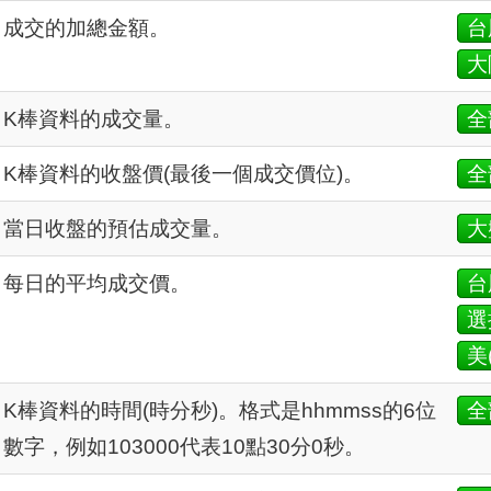
成交的加總金額。
台
大
K棒資料的成交量。
全
K棒資料的收盤價(最後一個成交價位)。
全
當日收盤的預估成交量。
大
每日的平均成交價。
台
選
美
K棒資料的時間(時分秒)。格式是hhmmss的6位
全
數字，例如103000代表10點30分0秒。