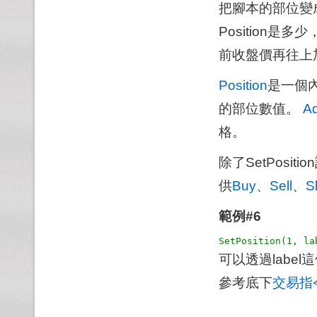
把腳本的部位變成
Position
前收盤價再往上
Position
是一個
的部位數值。
A
格。
除了SetPos
供
Buy
、
Sell
、
S
範例#6
可以透過label這
參考底下
交易指