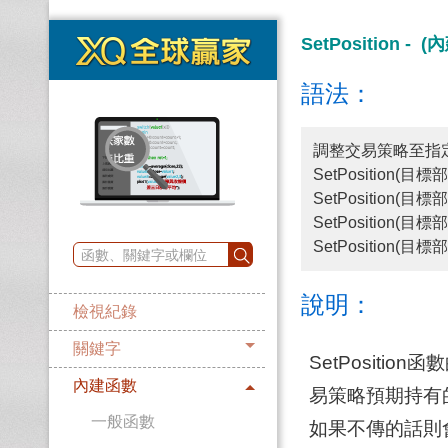
SetPosition - 
語法：
調整交易策略至指
SetPosition(目標
SetPosition(
SetPosition(目標
SetPosition(
說明：
檢視紀錄
關鍵字
SetPositio
內建函數
易策略預期持有
一般函數
如果不傳的話則