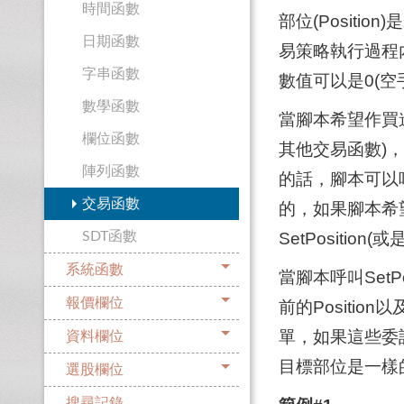
時間函數
部位(Positi
日期函數
易策略執行過程內
字串函數
數值可以是0(空
數學函數
當腳本希望作買進的
欄位函數
其他交易函數)，
陣列函數
的話，腳本可以呼叫
交易函數
的，如果腳本希
SDT函數
SetPositi
系統函數
當腳本呼叫SetP
報價欄位
前的Positi
單，如果這些委
資料欄位
目標部位是一樣
選股欄位
搜尋記錄