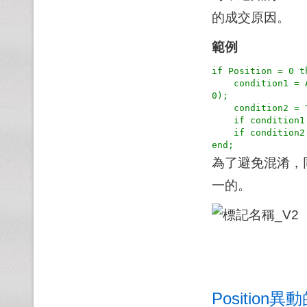
的成交原因。
範例
if Position = 0 th
    condition1 = Average(Close, 5) cross over Average(Close, 1
0);

    condition2 = TrueAll(Close > Close[1], 5);

    if condition1 then SetPosition(1, label:="均線穿越");

    if condition2 then SetPosition(1, label:="連漲5筆");

為了避免混淆，
一的。
Position