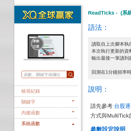
ReadTicks - (
語法：
讀取自上次腳本執行
本次執行更新的資料筆數
輸出最後一筆讀到的Ti
回測在1分鐘頻率
說明：
檢視紀錄
關鍵字
請先參考
台股逐
內建函數
方式與MultiTi
系統函數
參數設定說明