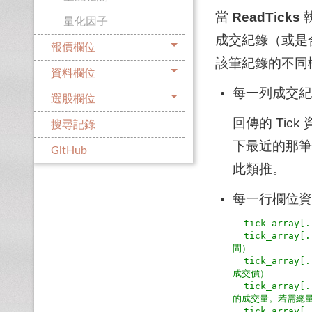
當
ReadTicks
量化因子
成交紀錄（或是合併後
報價欄位
該筆紀錄的不同
資料欄位
每一列成交紀
選股欄位
回傳的 Tic
搜尋記錄
下最近的那筆
GitHub
此類推。
每一行欄位資
  tick_array[..., 1] = Date

  tick_array[..., 2] = Time（MultiTick 合併後，此為序列的統一時
間）

  tick_array[..., 3] = Close（若是 MultiTick，則為序列中最後一筆的
成交價）

  tick_array[..., 4] = Volume（若是 MultiTick，則為序列中最後一筆
的成交量。若需總量
  tick_array[..., 5] = 內外盤標記（1: 外盤；-1: 內盤；0: 無法區分）
