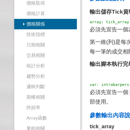
價格取得
輸出儲存Tick
價格計算
價格關係
必須先宣告一個2
技術指標
第一維(列)是每
日期相關
每一筆的成交相關
交易相關
輸出腳本執行完畢
統計分析
趨勢分析
邏輯判斷
必須先宣告一個
期權相關
部使用。
跨頻率
參數輸出內容
Array函數
tick_array
量能相關