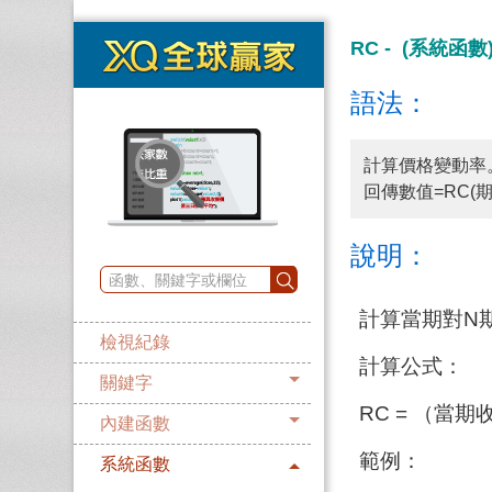
RC - (系統函數
語法：
計算價格變動率
回傳數值=RC(期
說明：
計算當期對N
檢視紀錄
計算公式：
關鍵字
RC = （當
內建函數
範例：
系統函數