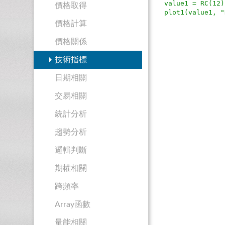
value1 = RC(12
價格取得
價格計算
價格關係
技術指標
日期相關
交易相關
統計分析
趨勢分析
邏輯判斷
期權相關
跨頻率
Array函數
量能相關