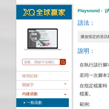
Playsound -
語法：
播放指定的音訊
說明：
在執行該行腳
若同一次腳本運
檢視紀錄
關鍵字
在指定檔案時，若
檔案。
內建函數
一般函數
範例: