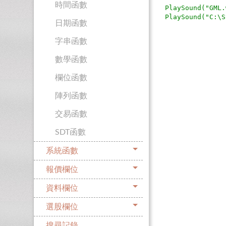
時間函數
PlaySound("GML.
日期函數
字串函數
數學函數
欄位函數
陣列函數
交易函數
SDT函數
系統函數
報價欄位
資料欄位
選股欄位
搜尋記錄