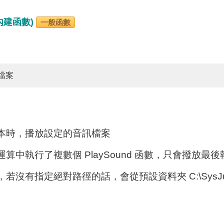
 (內建函數)
一般函數
檔案
本時，播放設定的音訊檔案
算中執行了複數個 PlaySound 函數，只會撥放最
沒有指定絕對路徑的話，會從預設資料夾 C:\SysJust\X