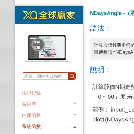
NDaysAngle -
語法：
計算股價N期走勢
回傳數值=NDaysAn
說明：
計算股價N期走
檢視紀錄
「0 ~ 90」度
關鍵字
範例： input:_
內建函數
plot1(NDaysAn
系統函數