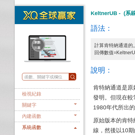
KeltnerUB - (
語法：
計算肯特納通道的
回傳數值=Keltner
說明：
肯特納通道是原始概念
檢視紀錄
發明。但現在較常用的
關鍵字
1980年代所出
內建函數
原始版本的肯特
系統函數
線，然後以10