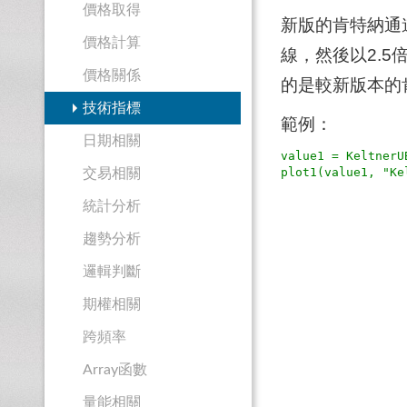
價格取得
新版的肯特納通
價格計算
線，然後以2.
價格關係
的是較新版本的
技術指標
範例：
日期相關
value1 = Keltne
交易相關
統計分析
趨勢分析
邏輯判斷
期權相關
跨頻率
Array函數
量能相關