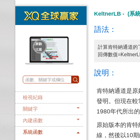
KeltnerLB - (
語法：
計算肯特納通道的
回傳數值=Keltner
說明：
肯特納通道是原始概念
檢視紀錄
發明。但現在較常用的
關鍵字
1980年代所出
內建函數
原始版本的肯特
系統函數
線，然後以10