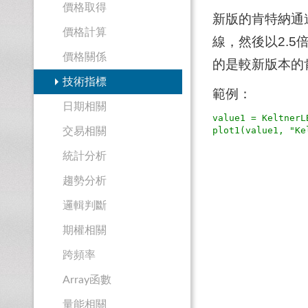
價格取得
新版的肯特納通
價格計算
線，然後以2.
價格關係
的是較新版本的
技術指標
範例：
日期相關
value1 = Keltne
交易相關
統計分析
趨勢分析
邏輯判斷
期權相關
跨頻率
Array函數
量能相關