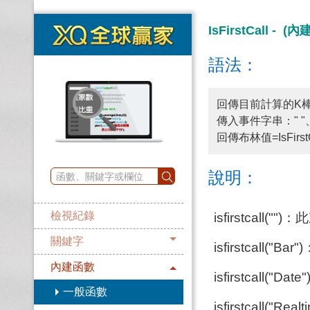
IsFirstCall - 
語法：
回傳目前計算的K棒（
傳入事件字串：" "、"Ba
回傳布林值=IsFirstC
說明：
檢視紀錄
isfirstcall
關鍵字
isfirstcall("
內建函數
isfirstcall
一般函數
isfirstcall