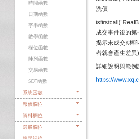
時間函數
洗價
日期函數
isfirstcal
字串函數
成交事件後的第一
數學函數
揭示未成交K棒
欄位函數
者就會產生差異)
陣列函數
詳細說明與範例
交易函數
https://www.xq.co
SDT函數
系統函數
報價欄位
資料欄位
選股欄位
搜尋記錄