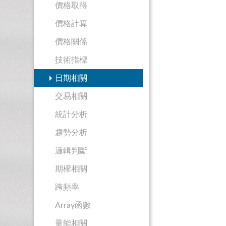
價格取得
價格計算
價格關係
技術指標
日期相關
交易相關
統計分析
趨勢分析
邏輯判斷
期權相關
跨頻率
Array函數
量能相關