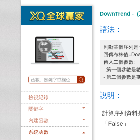
DownTrend -
語法：
判斷某個序列是
回傳布林值=Down
傳入二個參數:
- 第一個參數是數
- 第二個參數是
說明：
檢視紀錄
關鍵字
計算序列資料
內建函數
「False」
系統函數