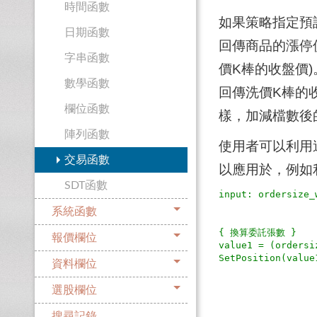
時間函數
如果策略指定預設買
日期函數
回傳商品的漲停
字串函數
價K棒的收盤價)
數學函數
回傳洗價K棒的
欄位函數
樣，加減檔數後
陣列函數
使用者可以利用
交易函數
以應用於，例如
SDT函數
input: ordersiz
系統函數
{ 換算委託張數 }

報價欄位
value1 = (ordersi
資料欄位
選股欄位
搜尋記錄