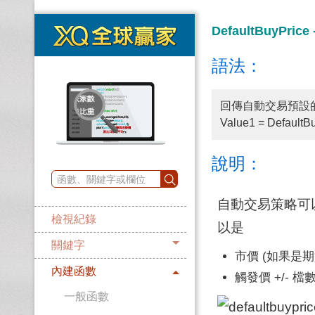
DefaultBuyPric
語法：
回傳自動交易預設
Value1 = DefaultB
說明：
自動交易策略可
檢視紀錄
以是
關鍵字
市價 (如果是
內建函數
觸發價 +/- 檔
一般函數