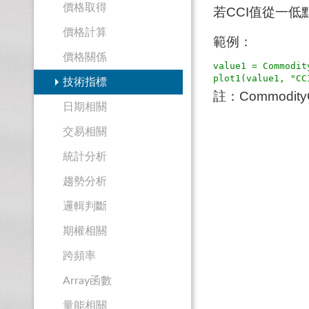
價格取得
若CCI值從一
價格計算
範例：
價格關係
value1 = Commodi
技術指標
註：Commodit
日期相關
交易相關
統計分析
趨勢分析
邏輯判斷
期權相關
跨頻率
Array函數
量能相關