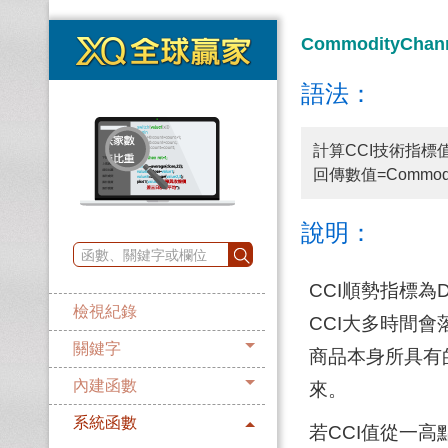
CommodityChan
語法：
計算CCI技術指標
回傳數值=Commodit
說明：
CCI順勢指標為Do
檢視紀錄
CCI大多時間會
關鍵字
商品本身所具有
內建函數
來。
系統函數
若CCI值從一