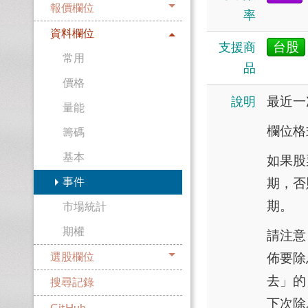
報價欄位
率
資料欄位
台股
支援商
常用
品
價格
最近一
說明
量能
欄位格
籌碼
基本
如果股
期，否
事件
期。
市場統計
期權
請注意
佈要除
選股欄位
去」的
搜尋記錄
下次除