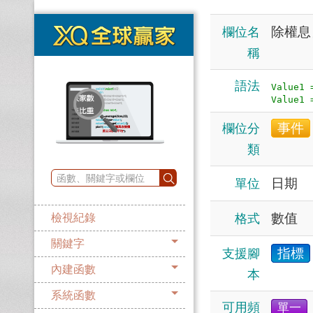
除權息
欄位名
稱
語法
Value1
事件
欄位分
類
日期
單位
數值
格式
檢視紀錄
關鍵字
指標
支援腳
內建函數
本
系統函數
可用頻
單一