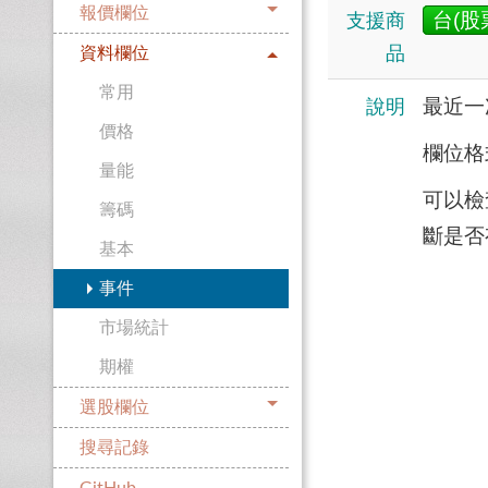
報價欄位
台(股
支援商
品
資料欄位
常用
最近一
說明
價格
欄位格
量能
可以檢查
籌碼
斷是否
基本
事件
市場統計
期權
選股欄位
搜尋記錄