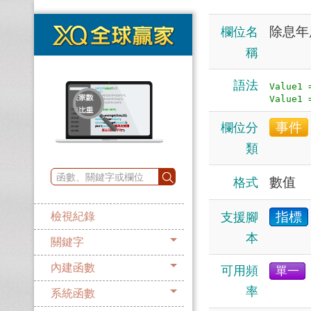
除息年
欄位名
稱
語法
Value1 
事件
欄位分
類
數值
格式
指標
支援腳
檢視紀錄
本
關鍵字
內建函數
可用頻
單一
率
系統函數