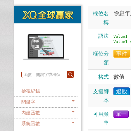
除息年
欄位名
稱
語法
Value1 
事件
欄位分
類
數值
格式
選股
支援腳
檢視紀錄
本
關鍵字
內建函數
可用頻
單一
率
系統函數