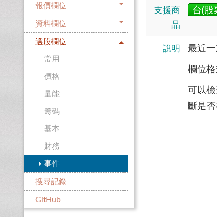
報價欄位
台(股
支援商
資料欄位
品
選股欄位
最近一
說明
常用
欄位格
價格
可以檢查
量能
斷是否
籌碼
基本
財務
事件
搜尋記錄
GitHub