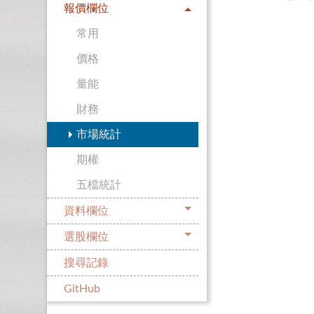
報價欄位
常用
價格
量能
財務
市場統計
期權
五檔統計
資料欄位
選股欄位
搜尋記錄
GitHub