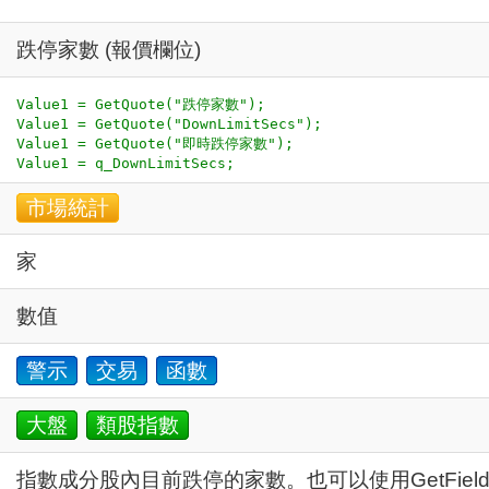
跌停家數 (報價欄位)
Value1 = GetQuote("跌停家數");

Value1 = GetQuote("DownLimitSecs");

Value1 = GetQuote("即時跌停家數");

市場統計
家
數值
警示
交易
函數
大盤
類股指數
指數成分股內目前跌停的家數。也可以使用GetField("