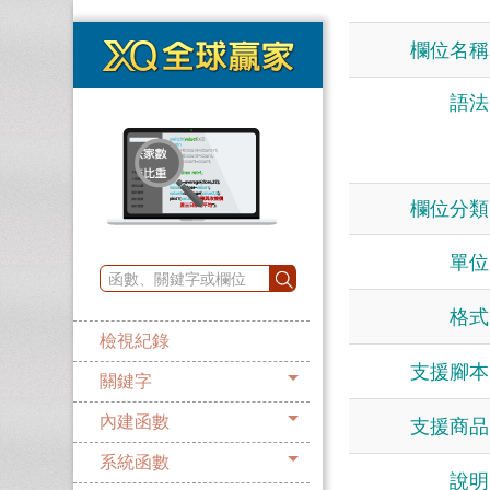
欄位名稱
語法
欄位分類
單位
格式
檢視紀錄
支援腳本
關鍵字
內建函數
支援商品
系統函數
說明