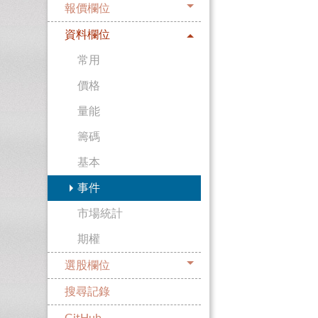
報價欄位
資料欄位
常用
價格
量能
籌碼
基本
事件
市場統計
期權
選股欄位
搜尋記錄