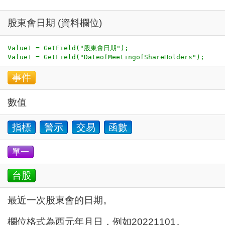
股東會日期 (資料欄位)
Value1 = GetField("股東會日期");

事件
數值
指標
警示
交易
函數
單一
台股
最近一次股東會的日期。
欄位格式為西元年月日，例如20221101。