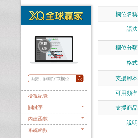
欄位名稱
語法
欄位分類
格式
支援腳本
可用頻率
檢視紀錄
支援商品
關鍵字
內建函數
說明
系統函數