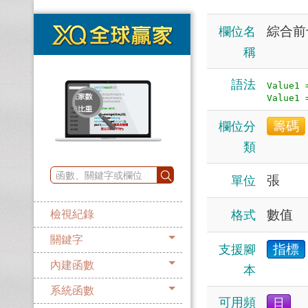
綜合前
欄位名
稱
語法
Value1
籌碼
欄位分
類
張
單位
數值
格式
檢視紀錄
關鍵字
指標
支援腳
內建函數
本
系統函數
可用頻
日