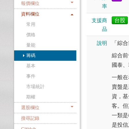
報價欄位
率
資料欄位
台股
支援商
常用
品
價格
「綜合
說明
量能
綜合前
籌碼
國泰、
基本
事件
一般在
賣盤是
市場統計
資，基
期權
客。但
選股欄位
一類是
搜尋記錄
是投信