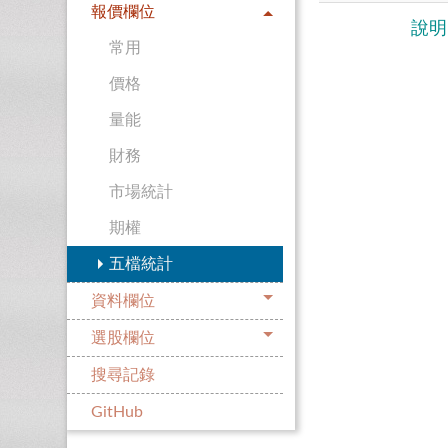
報價欄位
說明
常用
價格
量能
財務
市場統計
期權
五檔統計
資料欄位
選股欄位
搜尋記錄
GitHub