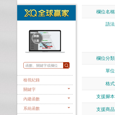
欄位名稱
語法
欄位分類
單位
檢視紀錄
格式
關鍵字
支援腳本
內建函數
系統函數
支援商品