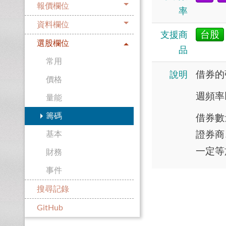
報價欄位
率
資料欄位
台股
支援商
選股欄位
品
常用
借券的
說明
價格
週頻率
量能
籌碼
借券數
證券商
基本
一定等
財務
事件
搜尋記錄
GitHub