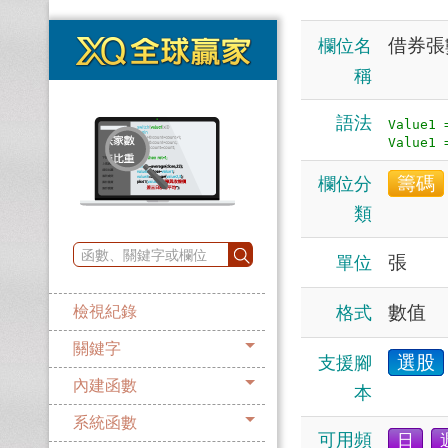
借券張
欄位名
稱
語法
Value1 
籌碼
欄位分
類
張
單位
數值
格式
檢視紀錄
關鍵字
選股
支援腳
內建函數
本
系統函數
可用頻
日