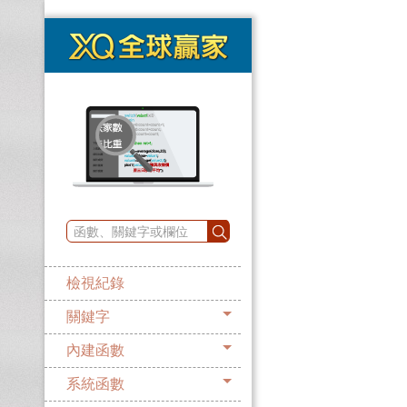
檢視紀錄
關鍵字
內建函數
系統函數