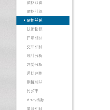
價格取得
價格計算
價格關係
技術指標
日期相關
交易相關
統計分析
趨勢分析
邏輯判斷
期權相關
跨頻率
Array函數
量能相關