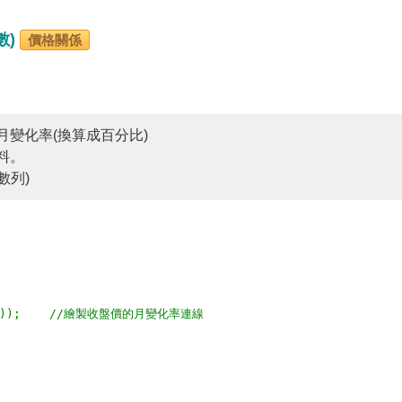
數)
價格關係
月變化率(換算成百分比)
料。
數列)