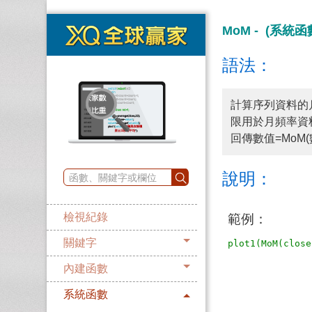
MoM - (系統函
語法：
計算序列資料的
限用於月頻率資
回傳數值=MoM(
說明：
檢視紀錄
範例：
關鍵字
內建函數
系統函數