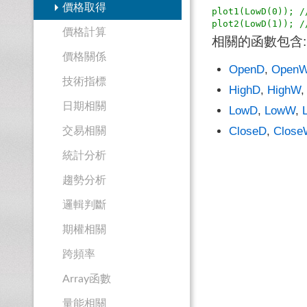
價格取得
plot1(LowD(0))
價格計算
相關的函數包含:
價格關係
OpenD
,
Open
技術指標
HighD
,
HighW
日期相關
LowD
,
LowW
,
CloseD
,
Close
交易相關
統計分析
趨勢分析
邏輯判斷
期權相關
跨頻率
Array函數
量能相關