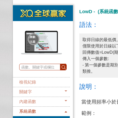
LowD - (系統函數
語法：
取得日線的最低價
僅限使用於日線以
回傳數值=LowD(期
傳入一個參數:
- 第一個參數是期
類推。
檢視紀錄
說明：
關鍵字
當使用頻率小於
內建函數
系統函數
範例：