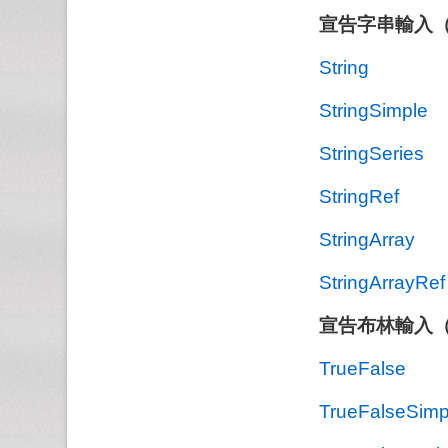
宣告字串輸入
String
StringSimple
StringSeries
StringRef
StringArray
StringArrayRef
宣告布林輸入
TrueFalse
TrueFalseSimp