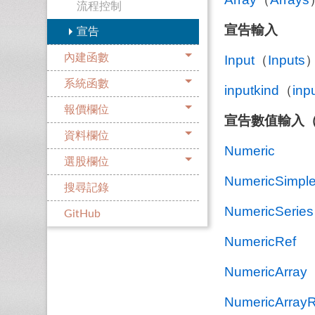
流程控制
宣告輸入
宣告
內建函數
Input
（
Inputs
系統函數
inputkind
（
inp
報價欄位
宣告數值輸入
資料欄位
Numeric
選股欄位
NumericSimpl
搜尋記錄
NumericSeries
GitHub
NumericRef
NumericArray
NumericArrayR