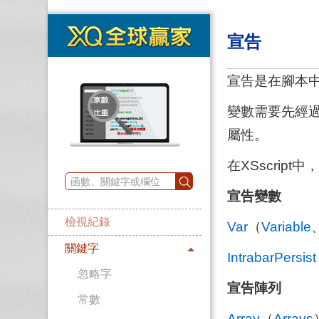
宣告
宣告是在腳本
變數需要先經
屬性。
在XSscrip
宣告變數
檢視紀錄
Var
（
Variable
關鍵字
IntrabarPersist
忽略字
宣告陣列
常數
Array
（
Arrays