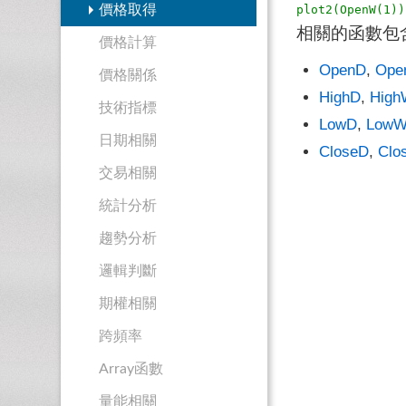
價格取得
相關的函數包含
價格計算
OpenD
,
Ope
價格關係
HighD
,
High
技術指標
LowD
,
Low
日期相關
CloseD
,
Clo
交易相關
統計分析
趨勢分析
邏輯判斷
期權相關
跨頻率
Array函數
量能相關