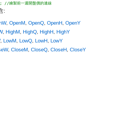
:
nW
,
OpenM
,
OpenQ
,
OpenH
,
OpenY
W
,
HighM
,
HighQ
,
HighH
,
HighY
W
,
LowM
,
LowQ
,
LowH
,
LowY
seW
,
CloseM
,
CloseQ
,
CloseH
,
CloseY