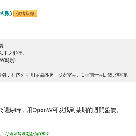
統函數)
價格取得
價。
以下之頻率。
W(期別)
期別，和序列引用定義相同，0表當期、1表前一期...依此類推。
於週線時，用OpenW可以找到某期的週開盤價。
0)); //繪製當週開盤價的連線
