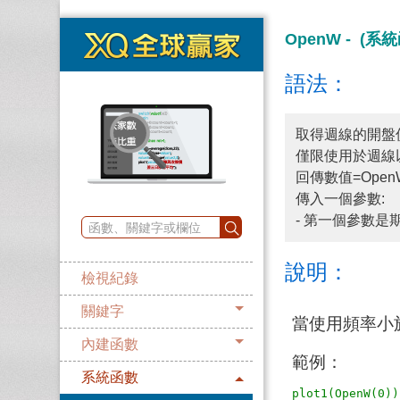
OpenW - (系
語法：
取得週線的開盤
僅限使用於週線
回傳數值=Open
傳入一個參數:
- 第一個參數是
說明：
檢視紀錄
關鍵字
當使用頻率小
內建函數
範例：
系統函數
plot1(OpenW(