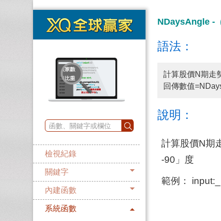
NDaysAngle 
語法：
計算股價N期走
回傳數值=NDays
說明：
計算股價N期走
檢視紀錄
-90」度
關鍵字
範例： input:_
內建函數
系統函數