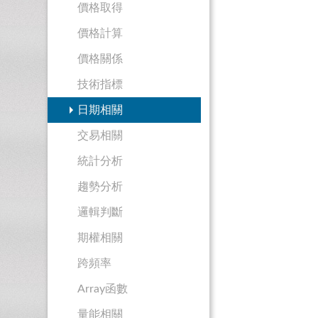
價格取得
價格計算
價格關係
技術指標
日期相關
交易相關
統計分析
趨勢分析
邏輯判斷
期權相關
跨頻率
Array函數
量能相關