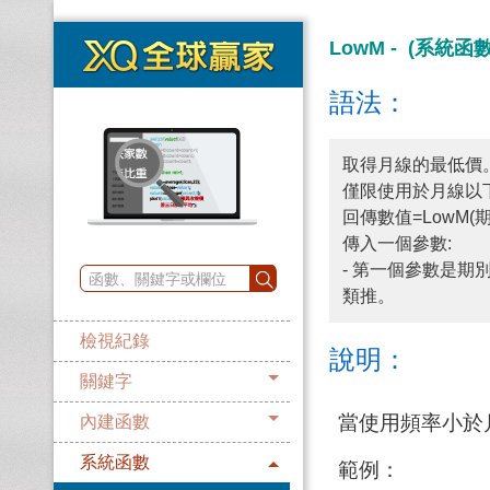
LowM - (系統函
語法：
取得月線的最低價
僅限使用於月線以
回傳數值=LowM(期
傳入一個參數:
- 第一個參數是期
類推。
檢視紀錄
說明：
關鍵字
當使用頻率小於
內建函數
系統函數
範例：