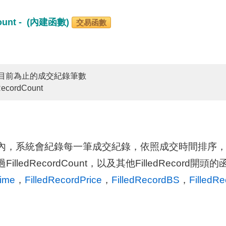
Count - (內建函數)
交易函數
目前為止的成交紀錄筆數
RecordCount
，系統會紀錄每一筆成交紀錄，依照成交時間排序，Fille
lledRecordCount，以及其他FilledRecord開
Time
，
FilledRecordPrice
，
FilledRecordBS
，
FilledR