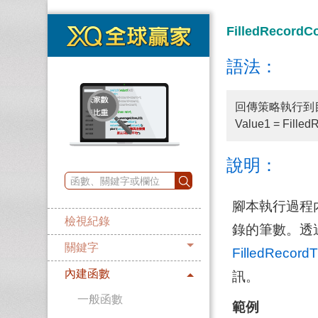
FilledRecord
語法：
回傳策略執行到
Value1 = Filled
說明：
腳本執行過程內
檢視紀錄
錄的筆數。透過Fi
關鍵字
FilledRecord
內建函數
訊。
一般函數
範例