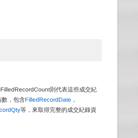
dRecordCount則代表這些成交紀
頭的函數，包含
FilledRecordDate
，
ecordQty
等，來取得完整的成交紀錄資