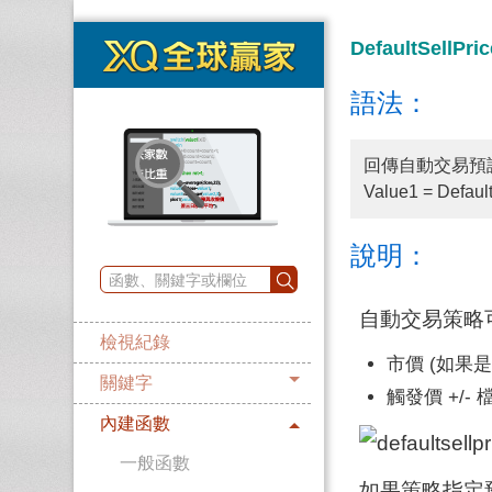
DefaultSellPr
語法：
回傳自動交易預
Value1 = Defaul
說明：
自動交易策略
檢視紀錄
市價 (如果
關鍵字
觸發價 +/- 
內建函數
一般函數
如果策略指定預