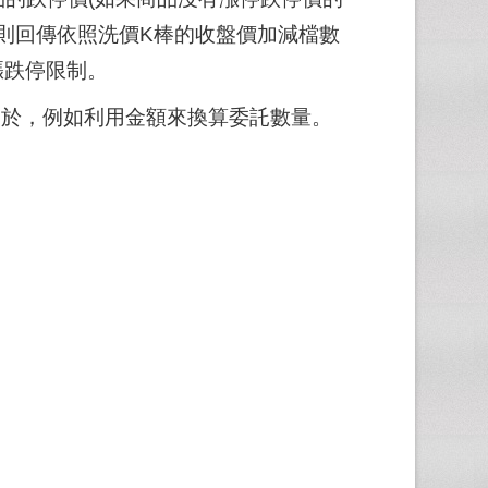
話，則回傳依照洗價K棒的收盤價加減檔數
漲跌停限制。
用於，例如利用金額來換算委託數量。