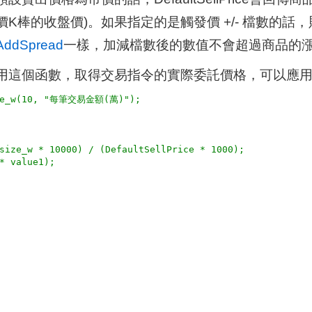
價K棒的收盤價)。如果指定的是觸發價 +/- 檔數的
AddSpread
一樣，加減檔數後的數值不會超過商品的
用這個函數，取得交易指令的實際委託價格，可以應
ize_w(10, "每筆交易金額(萬)");

size_w * 10000) / (DefaultSellPrice * 1000);
