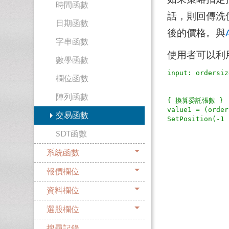
時間函數
話，則回傳洗
日期函數
後的價格。與
字串函數
使用者可以利
數學函數
input: orders
欄位函數
陣列函數
{ 換算委託張數 }

value1 = (order
交易函數
SDT函數
系統函數
報價欄位
資料欄位
選股欄位
搜尋記錄