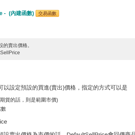
ice - (內建函數)
交易函數
設的賣出價格。
tSellPrice
可以設定預設的買進(賣出)價格，指定的方式可以是
是期貨的話，則是範圍市價)
檔數
設賣出價格為市價的話，DefaultSellPrice會回