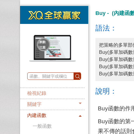
Buy - (內建函
語法：
把策略的多單部
Buy(多單加碼數
Buy(多單加碼
Buy(多單加碼數量
Buy(多單加碼數
說明：
檢視紀錄
關鍵字
Buy函數的
內建函數
Buy函數的
一般函數
果不傳的話則