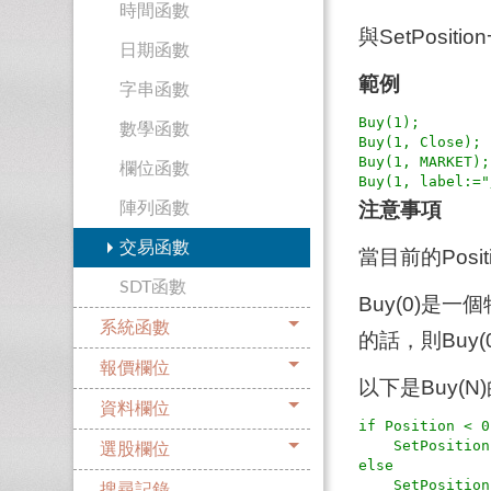
時間函數
與SetPosi
日期函數
範例
字串函數
Buy(1);

數學函數
Buy(1, Close);

Buy(1, MARKET);

欄位函數
注意事項
陣列函數
交易函數
當目前的Pos
SDT函數
Buy(0)是
系統函數
的話，則Buy
報價欄位
以下是Buy(
資料欄位
if Position < 0
    SetPosition(N)    { 從Position(負數)變成N(正數) }

選股欄位
else

搜尋記錄