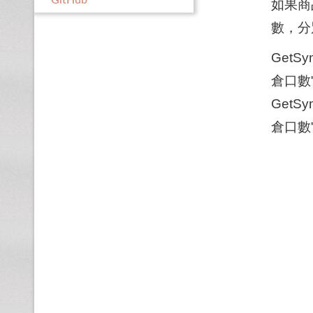
GitHub
如果商
數，分
GetSy
倉口數",
GetSy
倉口數",